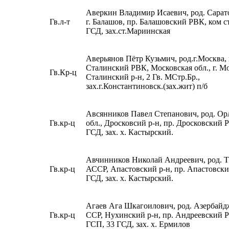
Аверкин Владимир Исаевич, род. Сарато
Гв.л-т
г. Балашов, пр. Балашовский РВК, ком с
ГСД, зах.ст.Мариинская
Аверьянов Пётр Кузьмич, род.г.Москва, 
Сталинский РВК, Московская обл., г. М
Гв.Кр-ц
Сталинский р-н, 2 Гв. МСтр.Бр.,
зах.г.Константиновск.(зах.жит) п/б
Авсянников Павел Степанович, род. Ор
Гв.кр-ц
обл., Дросковсий р-н, пр. Дросковский 
ГСД, зах. х. Кастырский.
Авчинников Николай Андреевич, род. Т
Гв.кр-ц
АССР, Апастовский р-н, пр. Апастовск
ГСД, зах. х. Кастырский.
Агаев Ага Шкагоилович, род. Азербайд
Гв.кр-ц
ССР, Нухинский р-н, пр. Андреевский 
ГСП, 33 ГСД, зах. х. Ермилов