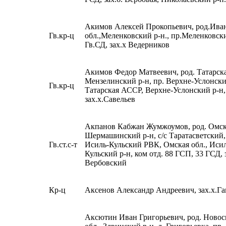
Акимов Алексей Прокопьевич, род.Ива
Гв.кр-ц
обл.,Меленковский р-н., пр.Меленковс
Гв.СД, зах.х Ведерников
Акимов Федор Матвеевич, род. Татарск
Мензелинский р-н, пр. Верхне-Услонск
Гв.кр-ц
Татарская АССР, Верхне-Услонский р-н,
зах.х.Савельев
Акпанов Кабжан Жумжоумов, род. Омска
Шермашинский р-н, с/с Таратасветский,
Гв.ст.с-т
Исиль-Кульский РВК, Омская обл., Иси
Кульский р-н, ком отд. 88 ГСП, 33 ГСД, з
Вербовский
Кр-ц
Аксенов Александр Андреевич, зах.х.Г
Аксютин Иван Григорьевич, род. Новос