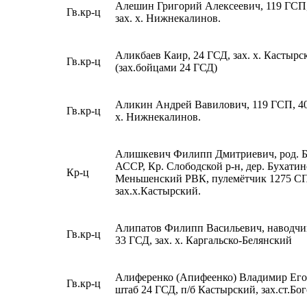
Алешин Григорий Алексеевич, 119 ГСП,
Гв.кр-ц
зах. х. Нижнекалинов.
Аликбаев Каир, 24 ГСД, зах. х. Кастырс
Гв.кр-ц
(зах.бойцами 24 ГСД)
Аликин Андрей Вавилович, 119 ГСП, 40
Гв.кр-ц
х. Нижнекалинов.
Алишкевич Филипп Дмитриевич, род. 
АССР, Кр. Слободской р-н, дер. Бухатин
Кр-ц
Меньшенский РВК, пулемётчик 1275 СП
зах.х.Кастырский.
Алипатов Филипп Васильевич, наводчи
Гв.кр-ц
33 ГСД, зах. х. Каргальско-Белянский
Алиференко (Апифеенко) Владимир Ег
Гв.кр-ц
штаб 24 ГСД, п/б Кастырский, зах.ст.Бо