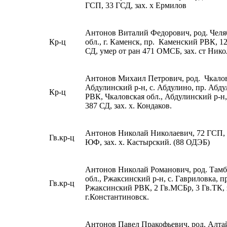
ГСП, 33 ГСД, зах. х Ермилов
Антонов Виталий Федорович, род. Челя
Кр-ц
обл., г. Каменск, пр. Каменский РВК, 12
СД, умер от ран 471 ОМСБ, зах. ст Нико
Антонов Михаил Петрович, род. Чкалов
Абдулинский р-н, с. Абдулино, пр. Абд
Кр-ц
РВК, Чкаловская обл., Абдулинский р-н
387 СД, зах. х. Кондаков.
Антонов Николай Николаевич, 72 ГСП,
Гв.кр-ц
ЮФ, зах. х. Кастырский. (88 ОДЭБ)
Антонов Николай Романович, род. Тамб
обл., Ржаксинский р-н, с. Гавриловка, п
Гв.кр-ц
Ржаксинский РВК, 2 Гв.МСБр, 3 Гв.ТК, 
г.Константиновск.
Антонов Павел Пракофьевич, род. Алта