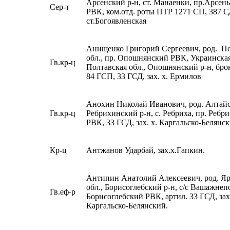
Арсенский р-н, ст. Манаенки, пр.Арсен
Сер-т
РВК, ком.отд. роты ПТР 1271 СП, 387 СД
ст.Богоявленская
Анищенко Григорий Сергеевич, род. П
обл., пр. Опошнянский РВК, Украинска
Гв.кр-ц
Полтавская обл., Опошнянский р-н, бр
84 ГСП, 33 ГСД, зах. х. Ермилов
Анохин Николай Иванович, род. Алтайс
Гв.кр-ц
Ребрихинский р-н, с. Ребриха, пр. Ребр
РВК, 33 ГСД, зах. х. Каргальско-Белянс
Кр-ц
Антжанов Ударбай, зах.х.Гапкин.
Антипин Анатолий Алексеевич, род. Яр
обл., Борисоглебский р-н, с/с Вашажнеп
Гв.еф-р
Борисоглебский РВК, артил. 33 ГСД, зах.
Каргальско-Белянский.