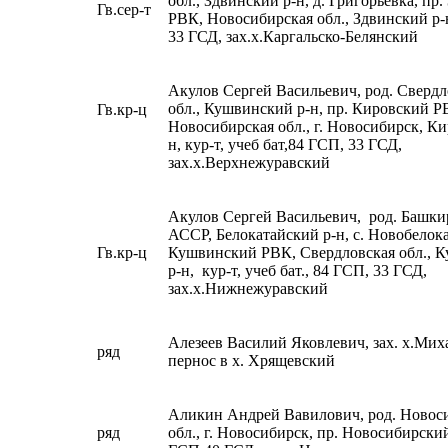
обл., Здвинский р-н, д. Григорьевка, пр
Гв.сер-т
РВК, Новосибирская обл., Здвинский р-н
33 ГСД, зах.х.Каргальско-Белянский
Акулов Сергей Васильевич, род. Свердл
обл., Кушвинский р-н, пр. Кировский Р
Гв.кр-ц
Новосибирская обл., г. Новосибирск, Ки
н, кур-т, учеб бат,84 ГСП, 33 ГСД,
зах.х.Верхнежуравский
Акулов Сергей Васильевич, род. Башки
АССР, Белокатайский р-н, с. Новобелока
Гв.кр-ц
Кушвинский РВК, Свердловская обл., 
р-н, кур-т, учеб бат., 84 ГСП, 33 ГСД,
зах.х.Нижнежуравский
Алезеев Василий Яковлевич, зах. х.Мих
ряд
пернос в х. Хрящевский
Аликин Андрей Вавилович, род. Новос
ряд
обл., г. Новосибирск, пр. Новосибирски