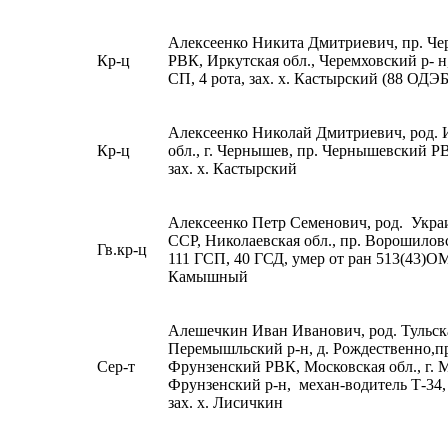
Алексеенко Никита Дмитриевич, пр. Че
Кр-ц
РВК, Иркутская обл., Черемховский р- 
СП, 4 рота, зах. х. Кастырский (88 ОДЭБ
Алексеенко Николай Дмитриевич, род. 
Кр-ц
обл., г. Чернышев, пр. Чернышевский Р
зах. х. Кастырский
Алексеенко Петр Семенович, род. Укра
ССР, Николаевская обл., пр. Ворошило
Гв.кр-ц
111 ГСП, 40 ГСД, умер от ран 513(43)ОМ
Камышный
Алешечкин Иван Иванович, род. Тульска
Перемышльский р-н, д. Рождественно,п
Сер-т
Фрунзенский РВК, Московская обл., г. 
Фрунзенский р-н, механ-водитель Т-34
зах. х. Лисичкин