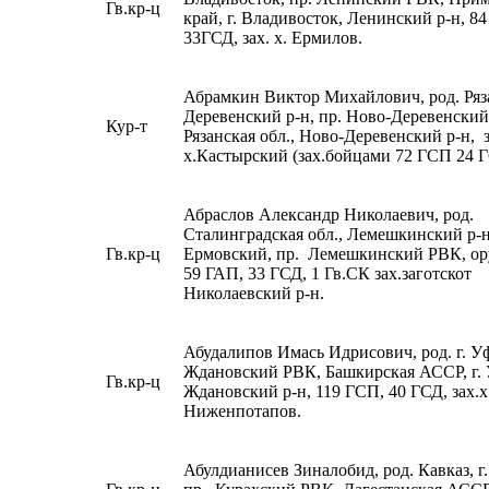
Гв.кр-ц
край, г. Владивосток, Ленинский р-н, 8
33ГСД, зах. х. Ермилов.
Абрамкин Виктор Михайлович, род. Ряза
Деревенский р-н, пр. Ново-Деревенски
Кур-т
Рязанская обл., Ново-Деревенский р-н, з
х.Кастырский (зах.бойцами 72 ГСП 24 
Абраслов Александр Николаевич, род.
Сталинградская обл., Лемешкинский р-н,
Гв.кр-ц
Ермовский, пр. Лемешкинский РВК, ор
59 ГАП, 33 ГСД, 1 Гв.СК зах.заготскот
Николаевский р-н.
Абудалипов Имась Идрисович, род. г. Уф
Ждановский РВК, Башкирская АССР, г. 
Гв.кр-ц
Ждановский р-н, 119 ГСП, 40 ГСД, зах.х
Ниженпотапов.
Абулдианисев Зиналобид, род. Кавказ, г.