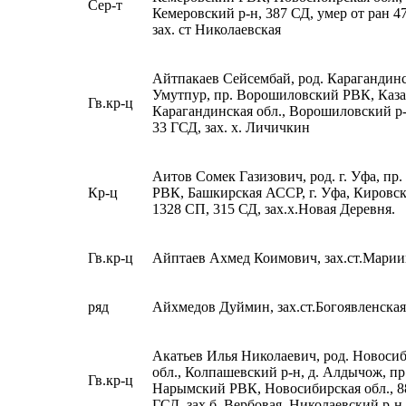
Сер-т
Кемеровский р-н, 387 СД, умер от ран 
зах. ст Николаевская
Айтпакаев Сейсембай, род. Карагандинск
Умутпур, пр. Ворошиловский РВК, Каза
Гв.кр-ц
Карагандинская обл., Ворошиловский р-
33 ГСД, зах. х. Личичкин
Аитов Сомек Газизович, род. г. Уфа, пр
Кр-ц
РВК, Башкирская АССР, г. Уфа, Кировск
1328 СП, 315 СД, зах.х.Новая Деревня.
Гв.кр-ц
Айптаев Ахмед Коимович, зах.ст.Марии
ряд
Айхмедов Дуймин, зах.ст.Богоявленска
Акатьев Илья Николаевич, род. Новоси
обл., Колпашевский р-н, д. Алдычож, п
Гв.кр-ц
Нарымский РВК, Новосибирская обл., 8
ГСД, зах.б. Вербовая, Николаевский р-н