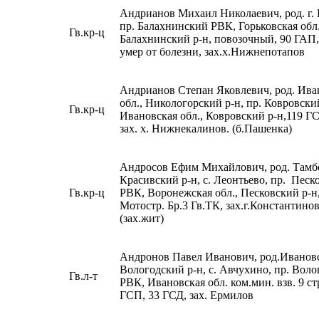
Андрианов Михаил Николаевич, род. г. 
пр. Балахнинский РВК, Горьковская обл.
Гв.кр-ц
Балахнинский р-н, повозочный, 90 ГАП,
умер от болезни, зах.х.Нижнепотапов
Андрианов Степан Яковлевич, род. Ива
обл., Никологорский р-н, пр. Ковровск
Гв.кр-ц
Ивановская обл., Ковровский р-н,119 Г
зах. х. Нижнекалинов. (б.Пашенка)
Андросов Ефим Михайлович, род. Тамбо
Красивский р-н, с. Леонтьево, пр. Песк
Гв.кр-ц
РВК, Воронежская обл., Песковский р-н,
Мотостр. Бр.3 Гв.ТК, зах.г.Константинов
(зах.жит)
Андронов Павел Иванович, род.Ивановс
Вологодский р-н, с. Авчухино, пр. Вол
Гв.л-т
РВК, Ивановская обл. ком.мин. взв. 9 ст
ГСП, 33 ГСД, зах. Ермилов