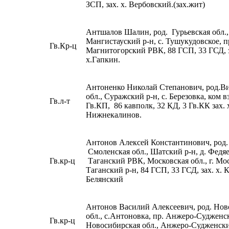
ЗСП, зах. х. Вербовский.(зах.жит)
Антшалов Шалин, род. Гурьевская обл.,
Мангистауский р-н, с. Тушукудовское, п
Гв.Кр-ц
Магнитогорский РВК, 88 ГСП, 33 ГСД, 
х.Гапкин.
Антоненко Николай Степанович, род.В
обл., Суражский р-н, с. Березовка, ком в
Гв.л-т
Гв.КП, 86 кавполк, 32 КД, 3 Гв.КК зах. 
Нижнекалинов.
Антонов Алексей Константинович, род.
Смоленская обл., Шатский р-н, д. Федяе
Гв.кр-ц
Таганский РВК, Московская обл., г. Мо
Таганский р-н, 84 ГСП, 33 ГСД, зах. х. 
Белянский
Антонов Василий Алексеевич, род. Нов
обл., с.Антоновка, пр. Анжеро-Суджен
Гв.кр-ц
Новосибирская обл., Анжеро-Судженски