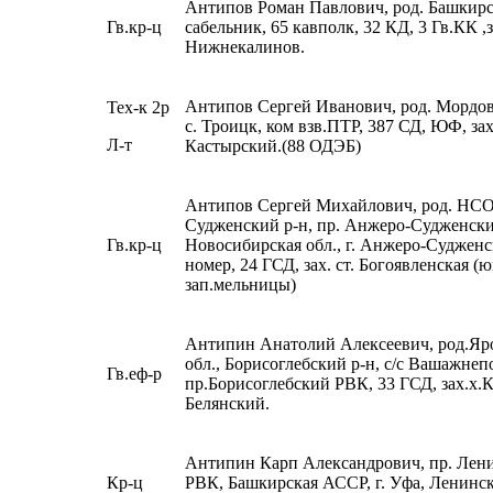
Антипов Роман Павлович, род. Башкир
Гв.кр-ц
сабельник, 65 кавполк, 32 КД, 3 Гв.КК ,з
Нижнекалинов.
Антипов Сергей Иванович, род. Мордо
Тех-к 2р
с. Троицк, ком взв.ПТР, 387 СД, ЮФ, зах
Л-т
Кастырский.(88 ОДЭБ)
Антипов Сергей Михайлович, род. НСО
Судженский р-н, пр. Анжеро-Судженск
Гв.кр-ц
Новосибирская обл., г. Анжеро-Судженск
номер, 24 ГСД, зах. ст. Богоявленская (ю
зап.мельницы)
Антипин Анатолий Алексеевич, род.Яр
обл., Борисоглебский р-н, с/с Вашажнеп
Гв.еф-р
пр.Борисоглебский РВК, 33 ГСД, зах.х.К
Белянский.
Антипин Карп Александрович, пр. Лен
Кр-ц
РВК, Башкирская АССР, г. Уфа, Ленинск