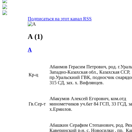
Подписаться на этот канал RSS
А (1)
А
Абаимов Герасим Петрович, род. г.Ураль
Западно-Казахская обл., Казахская ССР,
Кр-ц
пр.Уральскиий ГВК, подносчик снарядо
315 СД, зах. х. Вифлянцев.
Абакумов Алексей Егорович, ком.отд
Гв.Сер-т
минометчиков уч.бат 84 ГСП, 33 ГСД, за
х.Ермилов.
Абашкин Серафим Степанович, род. Ряза
Каверинский р-н, с. Новосилки , пр. К