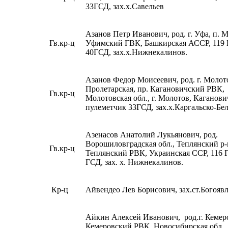
33ГСД, зах.х.Савельев
Азанов Петр Иванович, род. г. Уфа, п. 
Гв.кр-ц
Уфимский ГВК, Башкирская АССР, 119
40ГСД, зах.х.Нижнекалинов.
Азанов Федор Моисеевич, род. г. Молот
Пролетарская, пр. Кагановичский РВК,
Гв.кр-ц
Молотовская обл., г. Молотов, Каганови
пулеметчик 33ГСД, зах.х.Каргальско-Бе
Азенасов Анатолий Лукьянович, род.
Ворошиловградская обл., Теплянский р
Гв.кр-ц
Теплянский РВК, Украинская ССР, 116 
ГСД, зах. х. Нижнекалинов.
Кр-ц
Айвендео Лев Борисович, зах.ст.Богоявл
Айкин Алексей Иванович, род.г. Кемер
Кемеровский РВК, Новосибирская обл.,