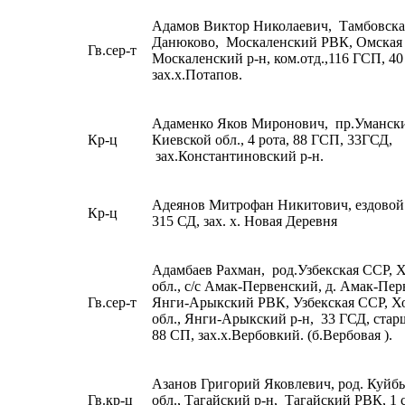
Адамов Виктор Николаевич, Тамбовская 
Данюково, Москаленский РВК, Омская 
Гв.сер-т
Москаленский р-н, ком.отд.,116 ГСП, 40
зах.х.Потапов.
Адаменко Яков Миронович, пр.Уманск
Кр-ц
Киевской обл., 4 рота, 88 ГСП, 33ГСД,
зах.Константиновский р-н.
Адеянов Митрофан Никитович, ездовой
Кр-ц
315 СД, зах. х. Новая Деревня
Адамбаев Рахман, род.Узбекская ССР, 
обл., с/с Амак-Первенский, д. Амак-Пер
Гв.сер-т
Янги-Арыкский РВК, Узбекская ССР, Х
обл., Янги-Арыкский р-н, 33 ГСД, ста
88 СП, зах.х.Вербовкий. (б.Вербовая ).
Азанов Григорий Яковлевич, род. Куйб
Гв.кр-ц
обл., Тагайский р-н, Тагайский РВК, 1 