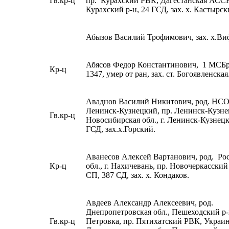
Гв.кр-ц
пр. Курахский РВК, Дагестанская АССР
Курахский р-н, 24 ГСД, зах. х. Кастырс
Абызов Василий Трофимович, зах. х.В
Абясов Федор Константинович, 1 МСБ
Кр-ц
1347, умер от ран, зах. ст. Богоявленская
Аваднов Василий Никитович, род. НСО,
Ленинск-Кузнецкий, пр. Ленинск-Кузн
Гв.кр-ц
Новосибирская обл., г. Ленинск-Кузнецк
ГСД, зах.х.Горский.
Аванесов Алексей Вартанович, род. Ро
Кр-ц
обл., г. Нахичевань, пр. Новочеркасски
СП, 387 СД, зах. х. Кондаков.
Авдеев Александр Алексеевич, род.
Днепропетровская обл., Пешеходский р-н
Гв.кр-ц
Петровка, пр. Пятихатский РВК, Украи