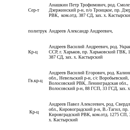
Анашкин Петр Трофимович, род. Смолен
Сер-т
Дзержинский р-н, п/о Троицкое, пр. Дз
РВК, ком.отд. 387 СД, зах. х. Кастырск
политрук
Андреев Александр Андреевич,
Андреев Василий Андреевич, род. Укра
Кр-ц
ССР, г. Харьков, пр. Харьковский ГВК, 
387 СД, зах. х. Кастырский
Андреев Василий Егорович, род. Калин
обл., Невельский р-н, с/с Воробьевский,
Гв.кр-ц
Волосовский РВК, Ленинградская обл.,
Волосовский р-н, 88 ГСП, 33 ГСД, зах. 
Андреев Павел Алексеевич, род. Сверд
обл., Кировоградский р-н, В.-Тагил, пр.
Кр-ц
Кировградский РВК, ком.отд. 1275 СП, 3
х. Кастырский