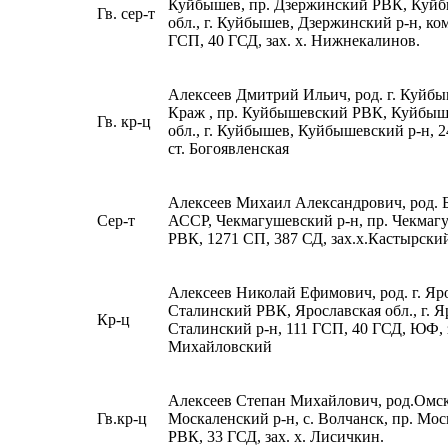
Куйбышев, пр. Дзержинский РВК, Куй
Гв. сер-т
обл., г. Куйбышев, Дзержинский р-н, ком
ГСП, 40 ГСД, зах. х. Нижнекалинов.
Алексеев Дмитрий Ильич, род. г. Куйбыш
Краж , пр. Куйбышевский РВК, Куйбыш
Гв. кр-ц
обл., г. Куйбышев, Куйбышевский р-н, 2
ст. Богоявленская
Алексеев Михаил Александрович, род. 
Сер-т
АССР, Чекмагушевский р-н, пр. Чекмаг
РВК, 1271 СП, 387 СД, зах.х.Кастырски
Алексеев Николай Ефимович, род. г. Яро
Сталинский РВК, Ярославская обл., г. Я
Кр-ц
Сталинский р-н, 111 ГСП, 40 ГСД, ЮФ, з
Михайловский
Алексеев Степан Михайлович, род.Омск
Гв.кр-ц
Москаленский р-н, с. Волчанск, пр. Мо
РВК, 33 ГСД, зах. х. Лисичкин.