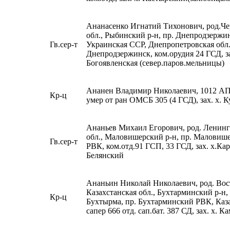
Ананасенко Игнатий Тихонович, род.Че
обл., Рыбинский р-н, пр. Днепродзерж
Гв.сер-т
Украинская ССР, Днепропетровская обл.,
Днепродзержинск, ком.орудия 24 ГСД, за
Богоявленская (север.паров.мельницы)
Ананен Владимир Николаевич, 1012 АП
Кр-ц
умер от ран ОМСБ 305 (4 ГСД), зах. х. К
Ананьев Михаил Егорович, род. Ленинг
обл., Маловишерский р-н, пр. Маловиш
Гв.сер-т
РВК, ком.отд.91 ГСП, 33 ГСД, зах. х.Кар
Белянский
Ананьин Николай Николаевич, род. Вос
Казахстанская обл., Бухтарминский р-н, 
Кр-ц
Бухтырма, пр. Бухтарминский РВК, Каз
сапер 666 отд. сап.бат. 387 СД, зах. х.