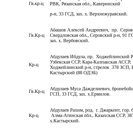
Гв.кр-ц
РВК, Рязанская обл., Каверинский
р-н, 33 ГСД, зах. х. Верхнежуравский.
Абашов Алексей Андреевич, пр. Серов
Гв.Кр-ц
Свердловская обл., Серовский р-н, 91 Г
зах. х. Вербовский.
Абдулаев Ибдула, пр. Ходжейлинский 
Узбекская ССР, Кара-Калпакская АССР,
Кр-ц
Ходжейлинский р-н, стрелок 378 ЗСП, Ю
Кастырский (88 ОДЭБ)
Абдулаев Муса Дажделиевич, бронебой
Гв.Кр-ц
ГСП, 33 ГСД, зах. х.Ермилов.
Абдулаев Рахим, род. г. Джаркент, гор. б
Кр-ц
Алма-Атинская обл., Казахская ССР, 387
х.Кастырский.