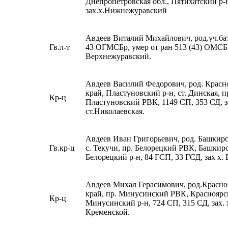
Днепропетровская обл., Пятихатский р-
зах.х.Нижнежуравский
Авдеев Виталий Михайлович, род.уч.бат
Гв.л-т
43 ОГМСБр, умер от ран 513 (43) ОМСБ, 
Верхнежуравский.
Авдеев Василий Федорович, род. Красн
край, Пластуновский р-н, ст. Динская, п
Кр-ц
Пластуновский РВК, 1149 СП, 353 СД, з
ст.Николаевская.
Авдеев Иван Григорьевич, род. Башкир
Гв.кр-ц
с. Текучи, пр. Белорецкий РВК, Башкир
Белорецкий р-н, 84 ГСП, 33 ГСД, зах х.
Авдеев Михал Герасимович, род.Красн
край, пр. Минусинский РВК, Красноярс
Кр-ц
Минусинский р-н, 724 СП, 315 СД, зах. 
Кременской.