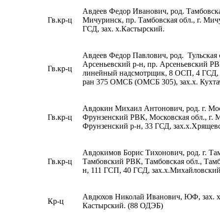
Авдеев Федор Иванович, род. Тамбовская
Гв.кр-ц
Мичуринск, пр. Тамбовская обл., г. Мич
ГСД, зах. х.Кастырский.
Авдеев Федор Павлович, род. Тульская 
Арсеньевский р-н, пр. Арсеньевский РВ
Гв.кр-ц
линейный надсмотрщик, 8 ОСП, 4 ГСД, 
ран 375 ОМСБ (ОМСБ 305), зах.х. Кухта
Авдокин Михаил Антонович, род. г. Мос
Гв.кр-ц
Фрунзенский РВК, Московская обл., г. 
Фрунзенский р-н, 33 ГСД, зах.х.Хрящев
Авдокимов Борис Тихонович, род. г. Там
Гв.кр-ц
Тамбовский РВК, Тамбовская обл., Там
н, 111 ГСП, 40 ГСД, зах.х.Михайловский
Авдюхов Николай Иванович, ЮФ, зах. х
Кр-ц
Кастырский. (88 ОДЭБ)