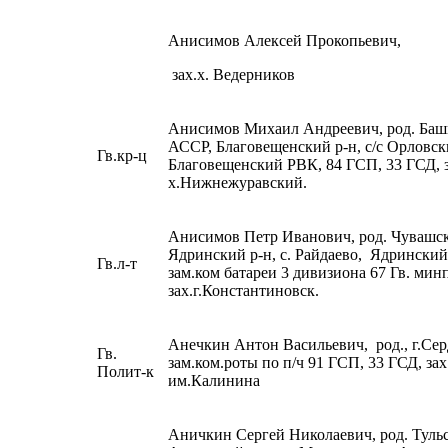
Анисимов Алексей Прокопьевич,
зах.х. Ведерников
Анисимов Михаил Андреевич, род. Баш
АССР, Благовещенский р-н, с/с Орловск
Гв.кр-ц
Благовещенский РВК, 84 ГСП, 33 ГСД, з
х.Нижнежуравский.
Анисимов Петр Иванович, род. Чувашс
Ядринский р-н, с. Райдаево, Ядрински
Гв.л-т
зам.ком батареи 3 дивизиона 67 Гв. мин
зах.г.Константиновск.
Анечкин Антон Васильевич, род., г.Сер
Гв.
зам.ком.роты по п/ч 91 ГСП, 33 ГСД, зах
Полит-к
им.Калинина
Аничкин Сергей Николаевич, род. Тульс