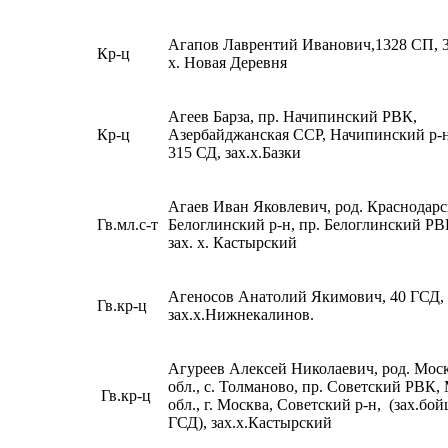
Агапов Лаврентий Иванович,1328 СП, 3
Кр-ц
х. Новая Деревня
Агеев Барза, пр. Начипинский РВК,
Кр-ц
Азербайджанская ССР, Начипинский р-н
315 СД, зах.х.Базки
Агаев Иван Яковлевич, род. Краснодарс
Гв.мл.с-т
Белоглинский р-н, пр. Белоглинский РВ
зах. х. Кастырский
Агеносов Анатолий Якимович, 40 ГСД,
Гв.кр-ц
зах.х.Нижнекалинов.
Агуреев Алексей Николаевич, род. Мос
обл., с. Толманово, пр. Советский РВК,
Гв.кр-ц
обл., г. Москва, Советский р-н, (зах.бо
ГСД), зах.х.Кастырский