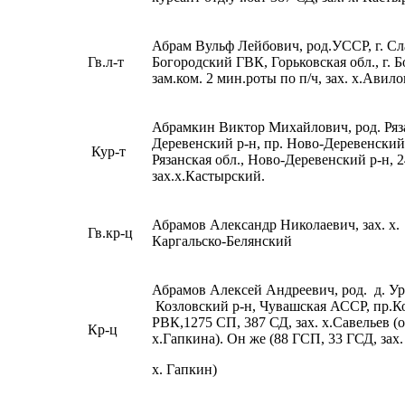
Абрам Вульф Лейбович, род.УССР, г. Сл
Гв.л-т
Богородский ГВК, Горьковская обл., г. Б
зам.ком. 2 мин.роты по п/ч, зах. х.Авил
Абрамкин Виктор Михайлович, род. Ряза
Деревенский р-н, пр. Ново-Деревенски
Кур-т
Рязанская обл., Ново-Деревенский р-н, 
зах.х.Кастырский.
Абрамов Александр Николаевич, зах. х.
Гв.кр-ц
Каргальско-Белянский
Абрамов Алексей Андреевич, род. д. Ур
Козловский р-н, Чувашская АССР, пр.К
РВК,1275 СП, 387 СД, зах. х.Савельев (
Кр-ц
х.Гапкина). Он же (88 ГСП, 33 ГСД, зах.
х. Гапкин)