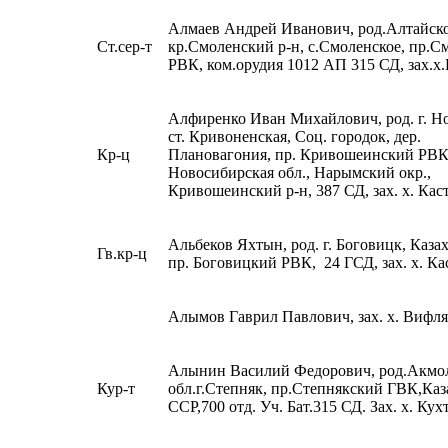
Алмаев Андрей Иванович, род.Алтайск
Ст.сер-т
кр.Смоленский р-н, с.Смоленское, пр.
РВК, ком.орудия 1012 АП 315 СД, зах.х
Алфиренко Иван Михайлович, род. г. Н
ст. Кривоненская, Соц. городок, дер.
Кр-ц
Плановагония, пр. Кривошеинский РВК
Новосибирская обл., Нарымский окр.,
Кривошеинский р-н, 387 СД, зах. х. Ка
Альбеков Яхтын, род. г. Боговицк, Каза
Гв.кр-ц
пр. Боговицкий РВК, 24 ГСД, зах. х. К
Алымов Гаврил Павлович, зах. х. Вифл
Алынин Василий Федорович, род.Акмо
Кур-т
обл.г.Степняк, пр.Степнякский ГВК,Каз
ССР,700 отд. Уч. Бат.315 СД. Зах. х. Кух