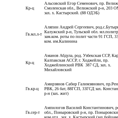
Альсовский Егор Семенович, пр. Вели
Кр-ц
Смоленская обл., Велижский р-н, 203 
зах. х. Кастырский. (88 ОДЭБ)
Аляпин Андрей Сергеевич, род.с.Бутыр
Калужский р-н, Тульской обл. мл.политр
Гв.мл.л-т
зам.ком. роты по полит части 91 ГСП, 33
ком. им.Калинина
Аманов Абдула, род. Узбекская ССР, Кар
Калпакская АССР, г. Ходжейли, пр.
Кр-ц
Ходжейлинский РВК 387 СД, зах. х.
Михайловский
Амирзянов Сабир Галимзянович, пр.Ре
Гв.кр-ц
РВК, 26 бат, 88ГСП, 33ГСД зах. Конста
р-н (зах. жит)
Ампилогов Василий Константинович, ро
Гв.сер-т
обл., Поныровский р-н, пр. Поныровск
ком.отд., зах. х. Кастырский.(зах.бойца