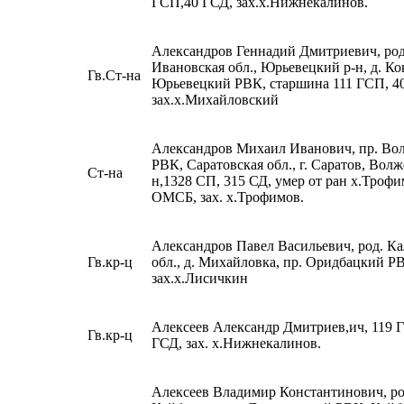
ГСП,40 ГСД, зах.х.Нижнекалинов.
Александров Геннадий Дмитриевич, род
Ивановская обл., Юрьевецкий р-н, д. Ко
Гв.Ст-на
Юрьевецкий РВК, старшина 111 ГСП, 4
зах.х.Михайловский
Александров Михаил Иванович, пр. Во
РВК, Саратовская обл., г. Саратов, Волж
Ст-на
н,1328 СП, 315 СД, умер от ран х.Трофи
ОМСБ, зах. х.Трофимов.
Александров Павел Васильевич, род. К
Гв.кр-ц
обл., д. Михайловка, пр. Оридбацкий Р
зах.х.Лисичкин
Алексеев Александр Дмитриев,ич, 119 
Гв.кр-ц
ГСД, зах. х.Нижнекалинов.
Алексеев Владимир Константинович, род