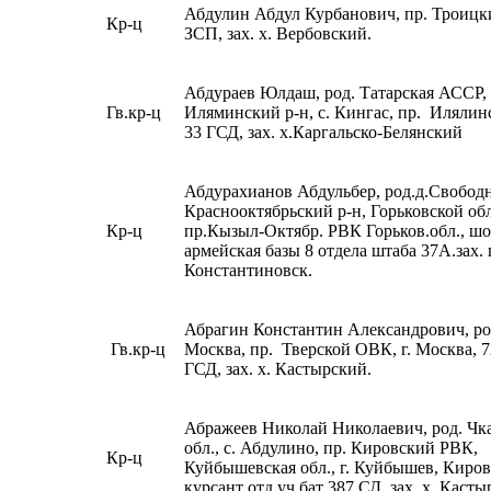
Абдулин Абдул Курбанович, пр. Троицк
Кр-ц
ЗСП, зах. х. Вербовский.
Абдураев Юлдаш, род. Татарская АССР,
Гв.кр-ц
Иляминский р-н, с. Кингас, пр. Иляли
33 ГСД, зах. х.Каргальско-Белянский
Абдурахианов Абдульбер, род.д.Свободн
Краснооктябрьский р-н, Горьковской обл
Кр-ц
пр.Кызыл-Октябр. РВК Горьков.обл., ш
армейская базы 8 отдела штаба 37А.зах. г
Константиновск.
Абрагин Константин Александрович, род
Гв.кр-ц
Москва, пр. Тверской ОВК, г. Москва, 
ГСД, зах. х. Кастырский.
Абражеев Николай Николаевич, род. Чк
обл., с. Абдулино, пр. Кировский РВК,
Кр-ц
Куйбышевская обл., г. Куйбышев, Киров
курсант отд.уч.бат 387 СД, зах. х. Касты