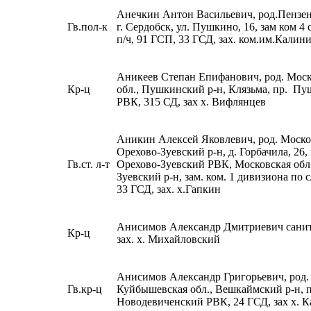
Анечкин Антон Васильевич, род.Пензенс
Гв.пол-к
г. Сердобск, ул. Пушкино, 16, зам ком 4 
п/ч, 91 ГСП, 33 ГСД, зах. ком.им.Калин
Аникеев Степан Епифанович, род. Моск
Кр-ц
обл., Пушкинский р-н, Клязьма, пр. П
РВК, 315 СД, зах х. Вифлянцев
Аникин Алексей Яковлевич, род. Москов
Орехово-Зуевский р-н, д. Горбачила, 26, 
Гв.ст. л-т
Орехово-Зуевский РВК, Московская обл.
Зуевский р-н, зам. ком. 1 дивизиона по с
33 ГСД, зах. х.Гапкин
Анисимов Александр Дмитриевич санит
Кр-ц
зах. х. Михайловский
Анисимов Александр Григорьевич, род.
Гв.кр-ц
Куйбышевская обл., Вешкаймский р-н, 
Новодевиченский РВК, 24 ГСД, зах х. 