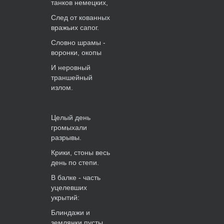
танков немецких,
След от кованных
вражьих сапог.
Словно шрамы -
воронки, окопы
И неровный
траншейный
излом.
Целый день
громыхали
разрывы.
Крики, стоны весь
день по степи.
В балке - часть
уцелевших
укрытий:
Блиндажи и
землянки пусты…