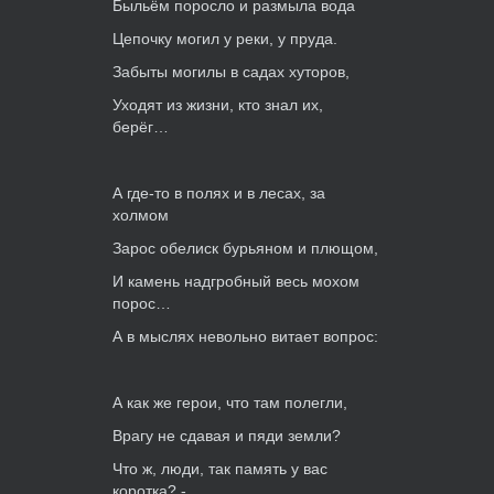
Быльём поросло и размыла вода
Цепочку могил у реки, у пруда.
Забыты могилы в садах хуторов,
Уходят из жизни, кто знал их,
берёг…
А где-то в полях и в лесах, за
холмом
Зарос обелиск бурьяном и плющом,
И камень надгробный весь мохом
порос…
А в мыслях невольно витает вопрос:
А как же герои, что там полегли,
Врагу не сдавая и пяди земли?
Что ж, люди, так память у вас
коротка? -