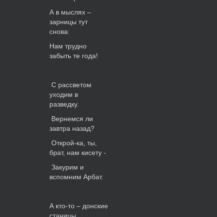
А в мыслях –
зарницы тут
снова:
Нам трудно
забыть те года!
С рассветом
уходим в
разведку.
Вернемся ли
завтра назад?
Открой-ка, ты,
брат, нам кисету -
Закурим и
вспомним Арбат.
А кто-то – донские
станицы,