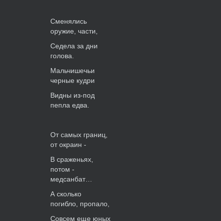
Сменялись
оружие, части,
Седела за дни
голова.
Мальчишечьи
черные кудри
Видны из-под
пепла едва.
От самых границ,
от окраин -
В сраженьях,
потом -
медсанбат…
А сколько
погибло, пропало,
Совсем еще юных