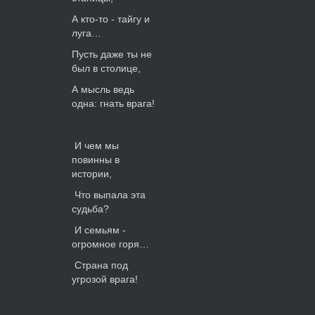
А кто-то - тайгу и
луга…
Пусть даже ты не
был в столице,
А мысль ведь
одна: гнать врага!
И чем мы
повинны в
истории,
Что выпала эта
судьба?
И семьям -
огромное горя…
Страна под
угрозой врага!