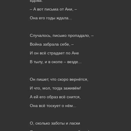
Вдова:
– А вот письма от Ани, –
Она его годы ждала...
Случалось, письмо пропадало, –
Война забрала себе, –
И он всё страдает по Ане
В тылу, и в окопе – везде...
Он пишет, что скоро вернётся,
И что, мол, тогда заживём!
А ей его образ всё снится,
Она всё тоскует о нём...
О, сколько заботы и ласки