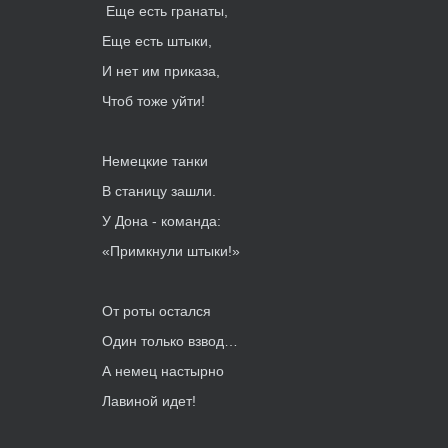
Еще есть гранаты,
Еще есть штыки,
И нет им приказа,
Чтоб тоже уйти!
Немецкие танки
В станицу зашли.
У Дона - команда:
«Примкнули штыки!»
От роты остался
Один только взвод…
А немец настырно
Лавиной идет!