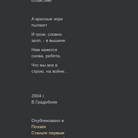
отомстим!
А красные зори
пылают
И гром, словно
залп, - в вышине
Нам кажется
снова, ребята,
Что мы все в
строю, на войне…
2004 г.
В.Градобоев
Опубликовано в
Поэзия
Станьте первым