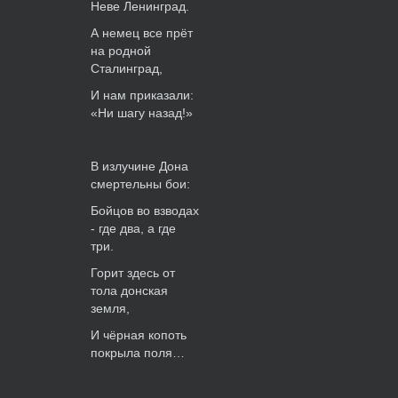
Неве Ленинград.
А немец все прёт
на родной
Сталинград,
И нам приказали:
«Ни шагу назад!»
В излучине Дона
смертельны бои:
Бойцов во взводах
- где два, а где
три.
Горит здесь от
тола донская
земля,
И чёрная копоть
покрыла поля…