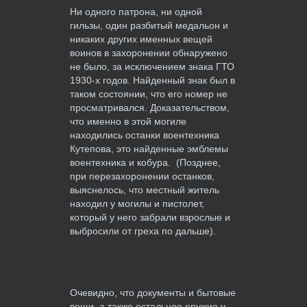
Ни одного патрона, ни одной
гильзы, один разбитый медальон и
никаких других именных вещей
воинов в захоронении обнаружено
не было, за исключением знака ГТО
1930-х годов. Найденный знак был в
таком состоянии, что его номер не
просматривался. Доказательством,
что именно в этой могиле
находились останки воентехника
Кутепова, это найденные эмблемы
воентехника и кобура. (Позднее,
при перезахоронении останков,
выяснелось, что местный житель
находил у могилы и пистолет,
который у него забрали взрослые и
выбросили от греха по дальше).
Очевидно, что документы и бытовые
вещи, а также остальное оружие у