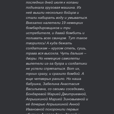
последних дней июля к копани
подъехала грузовая машина. Из
неё вышли несколько бойцов и
стали набирать воду и умываться.
Внезапно налетели 19 немецких
бомбардировщиков и три
истребителя, и давай бомбить и
поливать всех свинцом. Тут такое
творилось! А куда бежать
солдатикам – кругом степь, сушь,
трава вся высохла. Чуть дальше –
дворы. Но немецкие самолеты
вылетели из-за бугра и солдатики
не успели спрятаться. Вот их,
троих сразу, и сразило бомбой. А
еще четверых ранило. Но наша
бабушка, Забелина Анастасия
Васильевна, со своими соседками,
Бондаревой Марией Дмитриевной,
Апрышкиной Марией Зиновьевной и
её дочерью Апрышкиной Анной
Ивановной похоронили первых