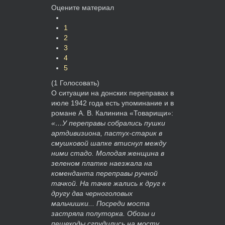
Оцените материал
1
2
3
4
5
(1 Голосовать)
О ситуации на донских переправах в
июле 1942 года есть упоминание и в
романе А. В. Калинина «Товарищи»:
«…У переправы собрались пушки
артдивизиона, пастух-старик в
смушковой шапке втиснул между
ними стадо. Молодая женщина в
зеленом платке наезжала на
коменданта переправы ручной
тачкой. На тачке жались к друг к
другу два черноголовых
мальчишки... Посреди моста
застряла полуторка. Обозы и
пешеходы сгрудились на мосту