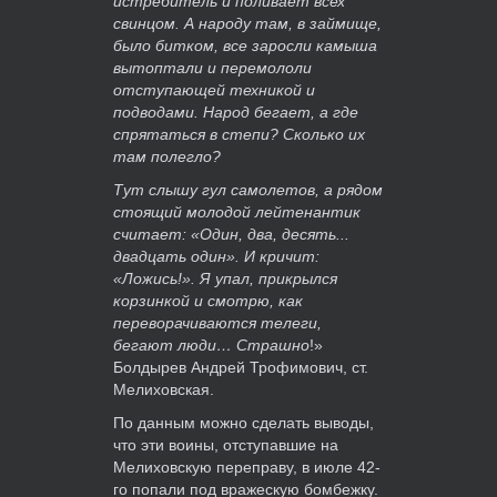
истребитель и поливает всех
свинцом. А народу там, в займище,
было битком, все заросли камыша
вытоптали и перемололи
отступающей техникой и
подводами. Народ бегает, а где
спрятаться в степи? Сколько их
там полегло?
Тут слышу гул самолетов, а рядом
стоящий молодой лейтенантик
считает: «Один, два, десять...
двадцать один». И кричит:
«Ложись!». Я упал, прикрылся
корзинкой и смотрю, как
переворачиваются телеги,
бегают люди… Страшно
!»
Болдырев Андрей Трофимович, ст.
Мелиховская.
По данным можно сделать выводы,
что эти воины, отступавшие на
Мелиховскую переправу, в июле 42-
го попали под вражескую бомбежку.