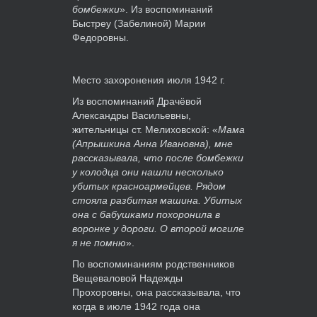
бомбежки
». Из воспоминаний
Быстреу (Забелиной) Марии
Федоровны.
Место захоронения июля 1942 г.
Из воспоминаний Драчёвой
Александры Васильевны,
жительницы ст. Мелиховской: «
Мама
(Апрышкина Анна Ивановна), мне
рассказывала, что после бомбежки
у колодца они нашли несколько
убитых красноармейцев. Рядом
стояла разбитая машина. Убитых
она с бабушками похоронила в
воронке у дороги. О второй могиле
я не помню
».
По воспоминаниям родственников
Вещеваловой Надежды
Прохоровны, она рассказывала, что
когда в июле 1942 года она