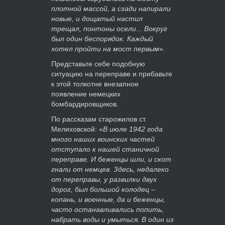
плотной массой, а сзади напирали
новые, и дощатый настил
трещал, понтоны осели... Вокруг
был один беспорядок. Каждый
хотел пройти на мост первым
».
Представьте себе подобную
ситуацию на переправе и прибавьте
к этой толкотне внезапное
появление немецких
бомбардировщиков.
По рассказам старожилов ст.
Мелиховской: «
В июле 1942 года
много наших воинских частей
отступало к нашей станичной
переправе. И беженцы шли, и скот
гнали от немцев. Здесь, недалеко
от переправы, у развилки двух
дорог, был большой колодец –
копань, и военные, да и беженцы,
часто останавливались попить,
набрать воды и умыться. В один из