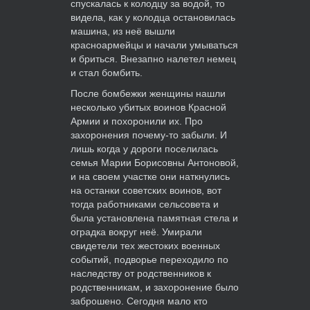
спускалась к колодцу за водой, то
видела, как у колодца остановилась
машина, из неё вышли
красноармейцы и начали умываться
и бриться. Внезапно налетел немец
и стал бомбить.
После бомбежки женщины нашли
несколько убитых воинов Красной
Армии и похоронили их. Про
захоронения почему-то забыли. И
лишь когда у дороги поселилась
семья Марии Борисовны Антоновой,
и на своем участке они наткнулись
на останки советских воинов, вот
тогда работниками сельсовета и
была установлена памятная стела и
оградка вокруг неё. Умирали
свидетели тех жестоких военных
событий, подворье переходило по
наследству от родственников к
родственникам, и захоронение было
заброшено. Сегодня мало кто