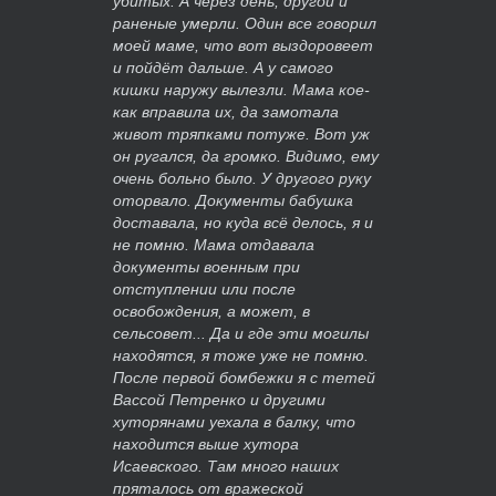
убитых. А через день, другой и
раненые умерли. Один все говорил
моей маме, что вот выздоровеет
и пойдёт дальше. А у самого
кишки наружу вылезли. Мама кое-
как вправила их, да замотала
живот тряпками потуже. Вот уж
он ругался, да громко. Видимо, ему
очень больно было. У другого руку
оторвало. Документы бабушка
доставала, но куда всё делось, я и
не помню. Мама отдавала
документы военным при
отступлении или после
освобождения, а может, в
сельсовет... Да и где эти могилы
находятся, я тоже уже не помню.
После первой бомбежки я с тетей
Вассой Петренко и другими
хуторянами уехала в балку, что
находится выше хутора
Исаевского. Там много наших
пряталось от вражеской