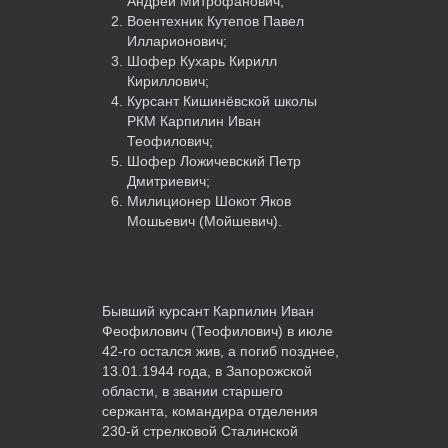
Андрей Митрофанович;
Воентехник Кутепов Павел
Илларионович;
Шофер Кухарь Кирилл
Кириллович;
Курсант Кишинёвской школы
РКМ Карпилин Иван
Теофилович;
Шофер Ложичевский Петр
Дмитриевич;
Милиционер Шокот Яков
Мошьевич (Мойшевич).
Бывший курсант Карпилин Иван
Феофилович (Теофилович) в июле
42-го остался жив, а погиб позднее,
13.01.1944 года, в Запорожской
области, в звании старшего
сержанта, командира отделения
230-й стрелковой Сталинской